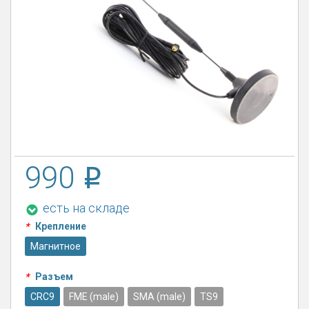
990
есть на складе
*
Крепление
Магнитное
*
Разъем
CRC9
FME (male)
SMA (male)
TS9