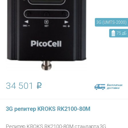
3G (UMTS-2000)
75 дБ
34 501
Бесплатная
доставка
3G репитер KROKS RK2100-80M
Репитер KROKS RK2100-80M стандарта 3G