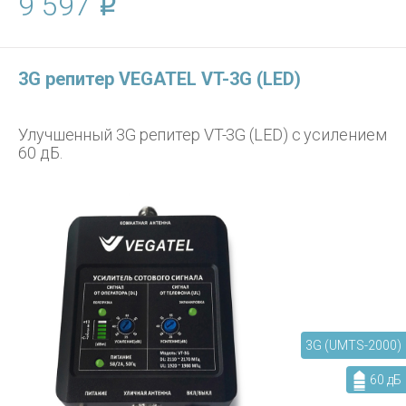
9 597
3G репитер VEGATEL VT-3G (LED)
Улучшенный 3G репитер VT-3G (LED) с усилением
60 дБ.
3G (UMTS-2000)
60 дБ