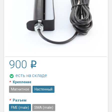
900
есть на складе
*
Крепление
Магнитное
Настенный
*
Разъем
FME (male)
SMA (male)