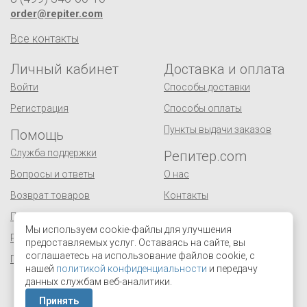
order@repiter.com
Все контакты
Личный кабинет
Доставка и оплата
Войти
Способы доставки
Регистрация
Способы оплаты
Пункты выдачи заказов
Помощь
Служба поддержки
Репитер.com
Вопросы и ответы
О нас
Возврат товаров
Контакты
Публичная оферта
Сертификаты
Мы используем cookie-файлы для улучшения
Реквизиты
Оптовым покупателям
предоставляемых услуг. Оставаясь на сайте, вы
соглашаетесь на использование файлов cookie, с
Персональные данные
Поставщикам
нашей
политикой конфиденциальности
и передачу
Отзывы и предложения
данных службам веб-аналитики.
Принять