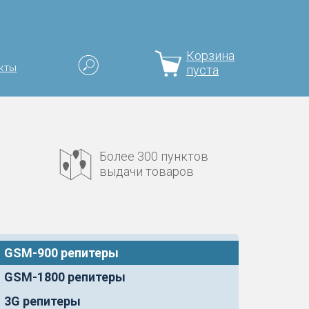
Корзина
кты
пуста
Более 300 пунктов
выдачи товаров
GSM-900 репитеры
GSM-1800 репитеры
3G репитеры