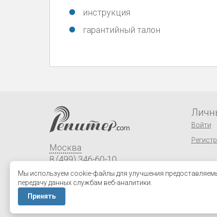
инструкция
гарантийный талон
Личн
Войти
Регист
Москва
8 (499) 346-60-10
order@repiter.com
Мы используем cookie-файлы для улучшения предоставляемых
передачу данных службам веб-аналитики.
Все контакты
Принять