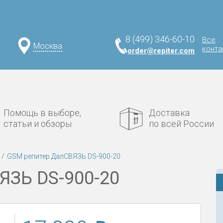
8 (499) 346-60-10
Все
Москва
конта
order@repiter.com
Помощь в выборе,
Доставка
статьи и обзоры
по всей России
GSM репитер ДалСВЯЗЬ DS-900-20
ЯЗЬ DS-900-20