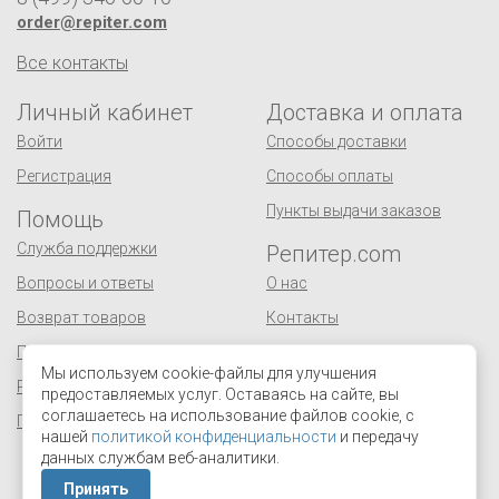
order@repiter.com
Все контакты
Личный кабинет
Доставка и оплата
Войти
Способы доставки
Регистрация
Способы оплаты
Пункты выдачи заказов
Помощь
Служба поддержки
Репитер.com
Вопросы и ответы
О нас
Возврат товаров
Контакты
Публичная оферта
Сертификаты
Мы используем cookie-файлы для улучшения
Реквизиты
Оптовым покупателям
предоставляемых услуг. Оставаясь на сайте, вы
соглашаетесь на использование файлов cookie, с
Персональные данные
Поставщикам
нашей
политикой конфиденциальности
и передачу
Отзывы и предложения
данных службам веб-аналитики.
Принять