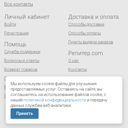
Все контакты
Личный кабинет
Доставка и оплата
Войти
Способы доставки
Регистрация
Способы оплаты
Пункты выдачи заказов
Помощь
Служба поддержки
Репитер.com
Вопросы и ответы
О нас
Возврат товаров
Контакты
Публичная оферта
Сертификаты
Мы используем cookie-файлы для улучшения
Реквизиты
Оптовым покупателям
предоставляемых услуг. Оставаясь на сайте, вы
соглашаетесь на использование файлов cookie, с
Персональные данные
Поставщикам
нашей
политикой конфиденциальности
и передачу
Отзывы и предложения
данных службам веб-аналитики.
Принять