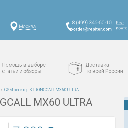
8 (499) 346-60-10
Все
Москва
конта
order@repiter.com
Помощь в выборе,
Доставка
статьи и обзоры
по всей России
GSM репитер STRONGCALL MX60 ULTRA
GCALL MX60 ULTRA