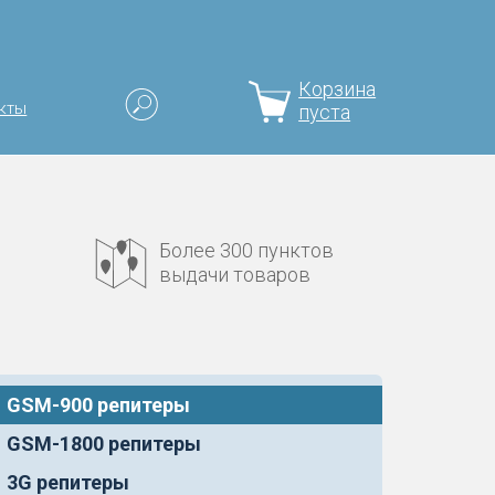
Корзина
кты
пуста
Более 300 пунктов
выдачи товаров
GSM-900 репитеры
GSM-1800 репитеры
3G репитеры