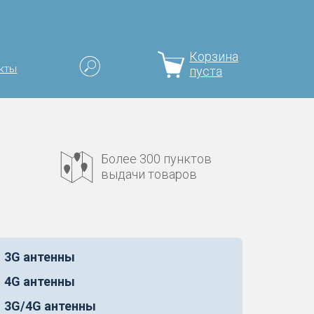
Корзина
кты
пуста
Более 300 пунктов
выдачи товаров
3G антенны
4G антенны
3G/4G антенны