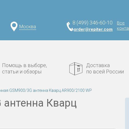
8 (499) 346-60-10
Все
Москва
конта
order@repiter.com
Помощь в выборе,
Доставка
статьи и обзоры
по всей России
чная GSM900/3G антенна Кварц AR900/2100 WP
 антенна Кварц