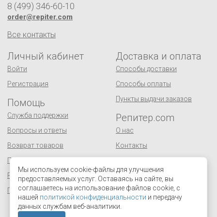
8 (499) 346-60-10
order@repiter.com
Все контакты
Личный кабинет
Доставка и оплата
Войти
Способы доставки
Регистрация
Способы оплаты
Пункты выдачи заказов
Помощь
Служба поддержки
Репитер.com
Вопросы и ответы
О нас
Возврат товаров
Контакты
Публичная оферта
Сертификаты
Мы используем cookie-файлы для улучшения
Реквизиты
Оптовым покупателям
предоставляемых услуг. Оставаясь на сайте, вы
соглашаетесь на использование файлов cookie, с
Персональные данные
Поставщикам
нашей
политикой конфиденциальности
и передачу
Отзывы и предложения
данных службам веб-аналитики.