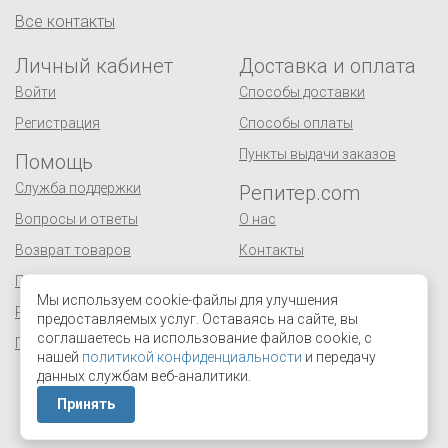
Все контакты
Личный кабинет
Доставка и оплата
Войти
Способы доставки
Регистрация
Способы оплаты
Пункты выдачи заказов
Помощь
Служба поддержки
Репитер.com
Вопросы и ответы
О нас
Возврат товаров
Контакты
Публичная оферта
Сертификаты
Мы используем cookie-файлы для улучшения
Реквизиты
Оптовым покупателям
предоставляемых услуг. Оставаясь на сайте, вы
соглашаетесь на использование файлов cookie, с
Персональные данные
Поставщикам
нашей
политикой конфиденциальности
и передачу
Отзывы и предложения
данных службам веб-аналитики.
Принять