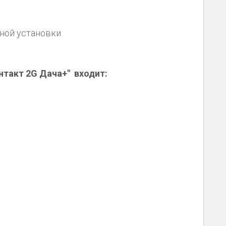
ьной установки
онтакт 2G Дача+" входит: