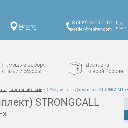
8 (499) 346-60-10
Все
Москва
конта
order@repiter.com
Помощь в выборе,
Доставка
статьи и обзоры
по всей России
ты для сотовой связи
GSM усилитель (комплект) STRONGCALL 
мплект) STRONGCALL
+»