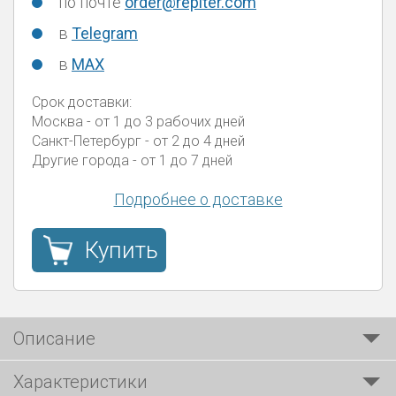
по почте
order@repiter.com
в
Telegram
в
MAX
Срок доставки:
Москва
- от 1 до 3 рабочих дней
Санкт-Петербург
- от 2 до 4 дней
Другие города
- от 1 до 7 дней
Подробнее о доставке
Купить
Описание
Характеристики