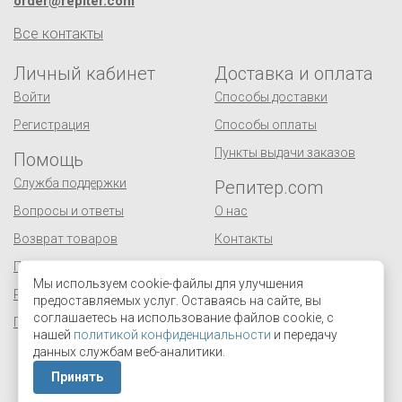
order@repiter.com
Все контакты
Личный кабинет
Доставка и оплата
Войти
Способы доставки
Регистрация
Способы оплаты
Пункты выдачи заказов
Помощь
Служба поддержки
Репитер.com
Вопросы и ответы
О нас
Возврат товаров
Контакты
Публичная оферта
Сертификаты
Мы используем cookie-файлы для улучшения
Реквизиты
Оптовым покупателям
предоставляемых услуг. Оставаясь на сайте, вы
соглашаетесь на использование файлов cookie, с
Персональные данные
Поставщикам
нашей
политикой конфиденциальности
и передачу
Отзывы и предложения
данных службам веб-аналитики.
Принять