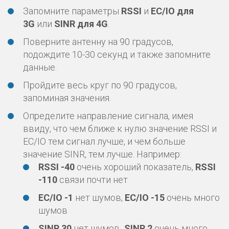
Запомните параметры
RSSI
и
EC/IO для
3G
или
SINR для 4G
.
Поверните антенну на 90 градусов,
подождите 10-30 секунд и также запомните
данные.
Пройдите весь круг по 90 градусов,
запоминая значения.
Определите направление сигнала, имея
ввиду, что чем ближе к нулю значение RSSI и
EC/IO тем сигнал лучше, и чем больше
значение SINR, тем лучше. Например:
RSSI -40
очень хороший показатель,
RSSI
-110
связи почти нет
EC/IO -1
нет шумов,
EC/IO -15
очень много
шумов
SINR 30
нет шумов
, SINR 2
очень много