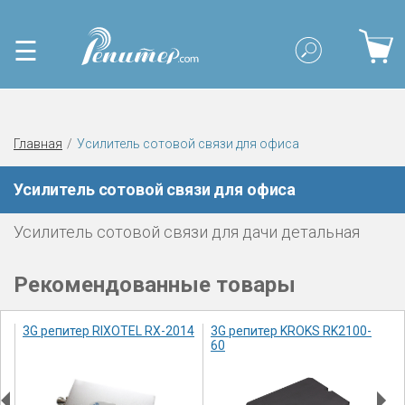
☰
Главная
Усилитель сотовой связи для офиса
Усилитель сотовой связи для офиса
Усилитель сотовой связи для дачи детальная
Рекомендованные товары
3
3G репитер RIXOTEL RX-2014
3G репитер KROKS RK2100-
3
60